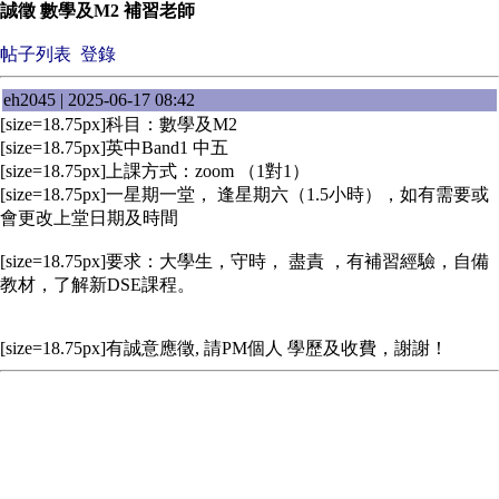
誠徵 數學及M2 補習老師
帖子列表
登錄
eh2045 | 2025-06-17 08:42
[size=18.75px]科目：數學及M2
[size=18.75px]英中Band1 中五
[size=18.75px]上課方式：zoom （1對1）
[size=18.75px]一星期一堂， 逢星期六（1.5小時），如有需要或
會更改上堂日期及時間
[size=18.75px]要求：大學生，守時， 盡責 ，有補習經驗，自備
教材，了解新DSE課程。
[size=18.75px]有誠意應徵, 請PM個人 學歷及收費，謝謝！