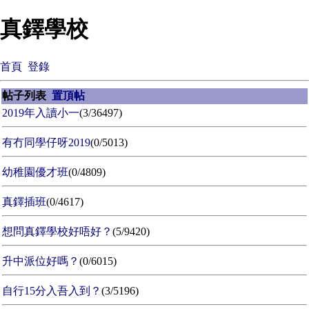
真鐸學校
首頁
登錄
帖子列表
置頂帖
2019年入讀小一
(3/36497)
有冇同學仔呀2019
(0/5013)
幼稚園優才班
(0/4809)
真鐸插班
(0/4617)
想問真鐸學校好唔好？
(5/9420)
升中派位好嗎？
(0/6015)
自行15分入吾入到？
(3/5196)