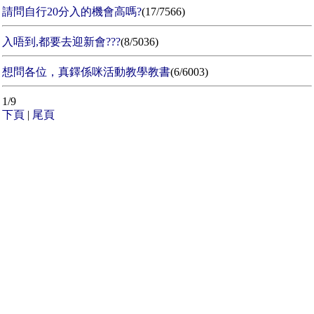
請問自行20分入的機會高嗎?
(17/7566)
入唔到,都要去迎新會???
(8/5036)
想問各位，真鐸係咪活動教學教書
(6/6003)
1/9
下頁
|
尾頁