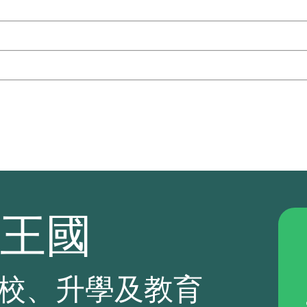
王國
校、升學及教育
.