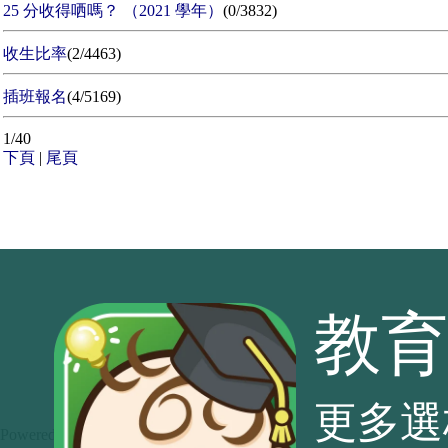
25 分收得哂嗎？ （2021 學年）
(0/3832)
收生比率
(2/4463)
插班報名
(4/5169)
1/40
下頁
|
尾頁
教育
更多選
Powered by
Baby Kingdom