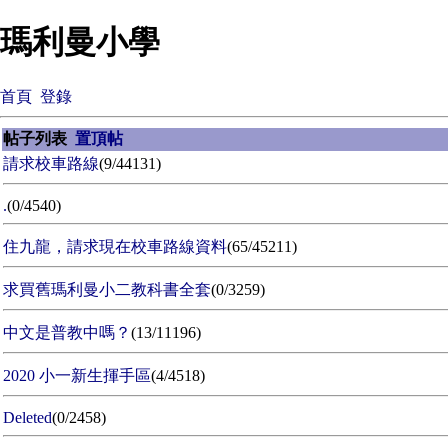
瑪利曼小學
首頁
登錄
帖子列表
置頂帖
請求校車路線
(9/44131)
.
(0/4540)
住九龍，請求現在校車路線資料
(65/45211)
求買舊瑪利曼小二教科書全套
(0/3259)
中文是普教中嗎？
(13/11196)
2020 小一新生揮手區
(4/4518)
Deleted
(0/2458)