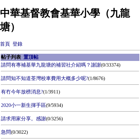
中華基督教會基華小學（九龍
塘）
首頁
登錄
帖子列表
置頂帖
請問有專補基華九龍塘的補習社介紹嗎？謝謝
(0/33374)
請問知不知道荃灣校車費用大概多少呢?
(1/8676)
有冇今年放榜消息?
(1/3911)
2020小一新生揮手區
(9/5934)
請求用家分享。感謝
(0/3256)
急問
(0/3022)