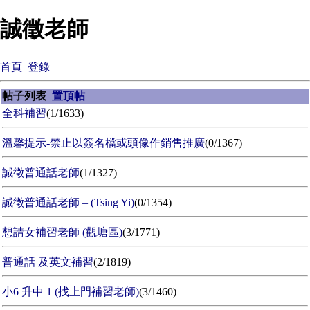
誠徵老師
首頁
登錄
帖子列表
置頂帖
全科補習
(1/1633)
溫馨提示-禁止以簽名檔或頭像作銷售推廣
(0/1367)
誠徵普通話老師
(1/1327)
誠徵普通話老師 – (Tsing Yi)
(0/1354)
想請女補習老師 (觀塘區)
(3/1771)
普通話 及英文補習
(2/1819)
小6 升中 1 (找上門補習老師)
(3/1460)