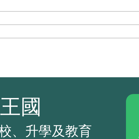
王國
校、升學及教育
.