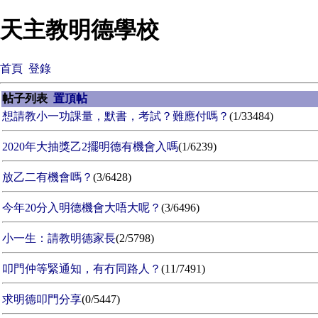
天主教明德學校
首頁
登錄
帖子列表
置頂帖
想請教小一功課量，默書，考試？難應付嗎？
(1/33484)
2020年大抽獎乙2擺明德有機會入嗎
(1/6239)
放乙二有機會嗎？
(3/6428)
今年20分入明德機會大唔大呢？
(3/6496)
小一生：請教明德家長
(2/5798)
叩門仲等緊通知，有冇同路人？
(11/7491)
求明德叩門分享
(0/5447)