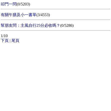
叩門一問
(0/5203)
有關午膳及小一書單
(3/4553)
幫朋友問：主風自行25分必收嗎？
(0/5286)
1/10
下頁
|
尾頁