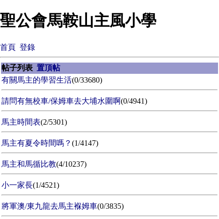
聖公會馬鞍山主風小學
首頁
登錄
帖子列表
置頂帖
有關馬主的學習生活
(0/33680)
請問有無校車/保姆車去大埔水圍啊
(0/4941)
馬主時間表
(2/5301)
馬主有夏令時間嗎？
(1/4147)
馬主和馬循比教
(4/10237)
小一家長
(1/4521)
將軍澳/東九龍去馬主褓姆車
(0/3835)