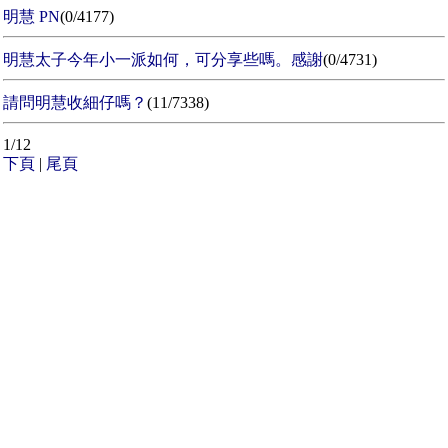
明慧 PN
(0/4177)
明慧太子今年小一派如何，可分享些嗎。感謝
(0/4731)
請問明慧收細仔嗎？
(11/7338)
1/12
下頁
|
尾頁