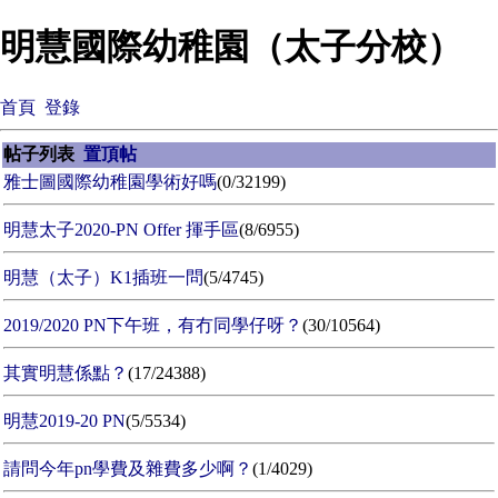
明慧國際幼稚園（太子分校）
首頁
登錄
帖子列表
置頂帖
雅士圖國際幼稚園學術好嗎
(0/32199)
明慧太子2020-PN Offer 揮手區
(8/6955)
明慧（太子）K1插班一問
(5/4745)
2019/2020 PN下午班，有冇同學仔呀？
(30/10564)
其實明慧係點？
(17/24388)
明慧2019-20 PN
(5/5534)
請問今年pn學費及雜費多少啊？
(1/4029)