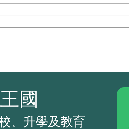
王國
.
校、升學及教育