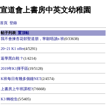
宣道會上書房中英文幼稚園
首頁
登錄
帖子列表
置頂帖
我不會揀杏花邨聖道朋，寧願唔讀n 班
(0/33638)
20~21 K1 offer
(4/5291)
返學黑白鞋？
(1/4214)
2019年K1揮手區
(19/5128)
K班每日有幾多個鐘NET
(2/4574)
上書房上午班課程?
(7/6668)
K3 轉校生
(5/5405)